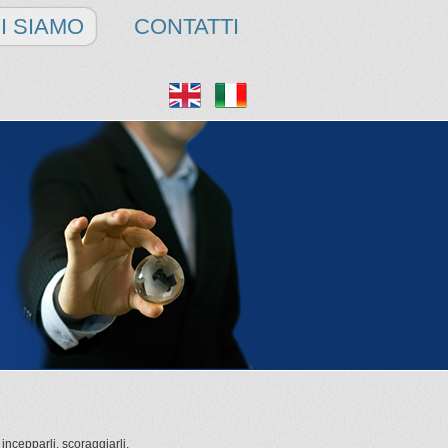
I SIAMO
CONTATTI
incepparli, scoraggiarli.