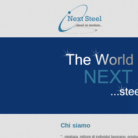
Chi siamo
"...migliaia, milioni di individui lavorano, pro