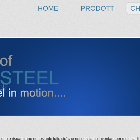
HOME
PRODOTTI
CH
ducono e risparmiano nonostante tutto cio' che noi possiamo inventare per molestarli, 